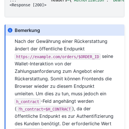
... 
headers
=
{
"
Authorization
"
:
"
Bearer
<Response [200]>
Bemerkung
Nach der Gewährung einer Rückerstattung
ändert der öffentliche Endpunkt
seine
https://example.com/orders/$ORDER_ID
Wallet-Interaktion von der
Zahlungsanforderung zum Angebot einer
Rückerstattung. Somit können Frontends die
Browser wieder zu diesem Endpunkt
umleiten. Um dies zu tun, muss jedoch ein
-Feld angehängt werden
h_contract
(
), da der
?h_contract=$H_CONTRACT
öffentliche Endpunkt es zur Authentifizierung
des Kunden benötigt. Der erforderliche Wert