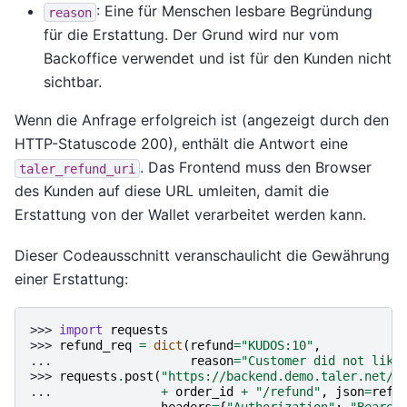
: Eine für Menschen lesbare Begründung
reason
für die Erstattung. Der Grund wird nur vom
Backoffice verwendet und ist für den Kunden nicht
sichtbar.
Wenn die Anfrage erfolgreich ist (angezeigt durch den
HTTP-Statuscode 200), enthält die Antwort eine
. Das Frontend muss den Browser
taler_refund_uri
des Kunden auf diese URL umleiten, damit die
Erstattung von der Wallet verarbeitet werden kann.
Dieser Codeausschnitt veranschaulicht die Gewährung
einer Erstattung:
>>> 
import
requests
>>> 
refund_req
=
dict
(
refund
=
"
KUDOS:10
"
,
... 
reason
=
"
Customer did not like
>>> 
requests
.
post
(
"
https://backend.demo.taler.net/i
... 
+
order_id
+
"
/refund
"
,
json
=
refu