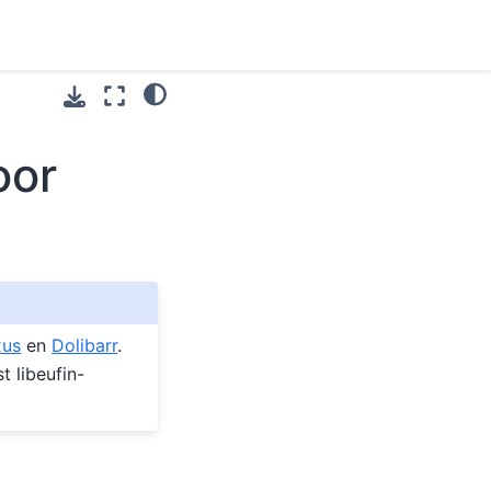
oor
xus
en
Dolibarr
.
 libeufin-