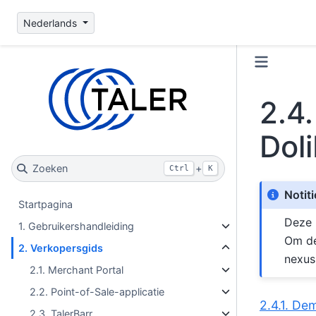
Nederlands
2.4
Doli
Zoeken
+
Ctrl
K
Notiti
Startpagina
Deze 
1. Gebruikershandleiding
Om de
2. Verkopersgids
nexus
2.1. Merchant Portal
2.2. Point-of-Sale-applicatie
2.4.1. De
2.3. TalerBarr