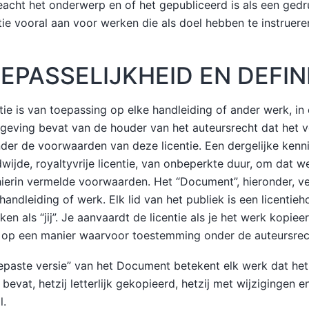
acht het onderwerp en of het gepubliceerd is als een ged
tie vooral aan voor werken die als doel hebben te instrueren
OEPASSELIJKHEID EN DEFIN
tie is van toepassing op elke handleiding of ander werk, in
geving bevat van de houder van het auteursrecht dat het 
er de voorwaarden van deze licentie. Een dergelijke kenni
wijde, royaltyvrije licentie, van onbeperkte duur, om dat w
ierin vermelde voorwaarden. Het “Document”, hieronder, ve
 handleiding of werk. Elk lid van het publiek is een licentie
n als “jij”. Je aanvaardt de licentie als je het werk kopieer
 op een manier waarvoor toestemming onder de auteursrech
epaste versie” van het Document betekent elk werk dat he
 bevat, hetzij letterlijk gekopieerd, hetzij met wijzigingen e
l.