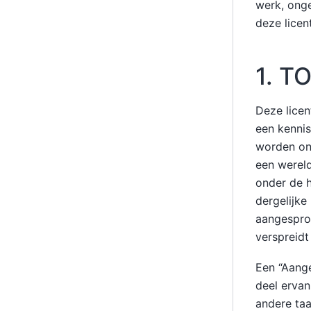
werk, onge
deze licen
1. T
Deze licen
een kennis
worden ond
een wereld
onder de h
dergelijke
aangesproke
verspreidt
Een “Aang
deel ervan
andere taa