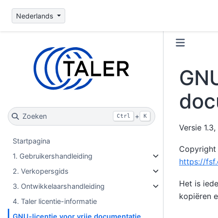
Nederlands
GNU-
doc
Zoeken
+
Ctrl
K
Versie 1.3
Startpagina
Copyright 
1. Gebruikershandleiding
https://fsf
2. Verkopersgids
Het is ied
3. Ontwikkelaarshandleiding
kopiëren e
4. Taler licentie-informatie
GNU-licentie voor vrije documentatie