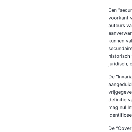
Een “secun
voorkant v
auteurs v
aanverwan
kunnen val
secundaire
historisc
juridisch,
De “Invari
aangeduid 
vrijgegeve
definitie 
mag nul In
identificee
De “Covert