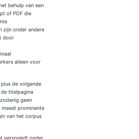
met behulp van een
pt of PDF die
nte
n zijn onder andere
t door
inaal
rkers alleen voor
, plus de volgende
 de titelpagina
s zodanig geen
de meest prominente
gin van het corpus
nt verspreidt onder