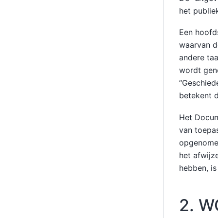
het publie
Een hoofd
waarvan de
andere taa
wordt geno
“Geschiede
betekent d
Het Docum
van toepas
opgenomen 
het afwijz
hebben, is
2. W