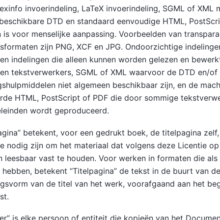
xinfo invoerindeling, LaTeX invoerindeling, SGML of XML 
beschikbare DTD en standaard eenvoudige HTML, PostScri
is voor menselijke aanpassing. Voorbeelden van transpara
sformaten zijn PNG, XCF en JPG. Ondoorzichtige indelinge
gen indelingen die alleen kunnen worden gelezen en bewerk
igen tekstverwerkers, SGML of XML waarvoor de DTD en/of
shulpmiddelen niet algemeen beschikbaar zijn, en de mach
rde HTML, PostScript of PDF die door sommige tekstverwe
eleinden wordt geproduceerd.
agina” betekent, voor een gedrukt boek, de titelpagina zelf
ie nodig zijn om het materiaal dat volgens deze Licentie op
 leesbaar vast te houden. Voor werken in formaten die al
a hebben, betekent “Titelpagina” de tekst in de buurt van 
ngsvorm van de titel van het werk, voorafgaand aan het be
st.
er” is elke persoon of entiteit die kopieën van het Docume