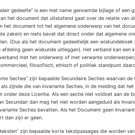
dair gedeelte” is een met name genoemde bijlage of een g
an het document dat uitsluitend gaat over de relatie van d
an het document tot het algemene onderwerp van het docum
te zaken) en niets bevat dat direct onder dat algemene o
len. (Dus als het document gedeeltelijk een wiskundeboek 
 afdeling geen wiskunde uitleggen). Het verband kan een k
h verband met het onderwerp of met verwante onderwerpen,
 commercieel, filosofisch, ethisch of politiek standpunt daar
ante Secties” zijn bepaalde Secundaire Secties waarvan de 
als zijnde die van Invariante Secties, in de melding dat he
n onder deze Licentie. Als een sectie niet voldoet aan de 
van Secundair dan mag het niet worden aangeduid als Invar
variante Secties bevatten. Als het Document geen Invariant
rt dan zijn er geen.
eksten” zijn bepaalde korte tekstpassages die worden ver