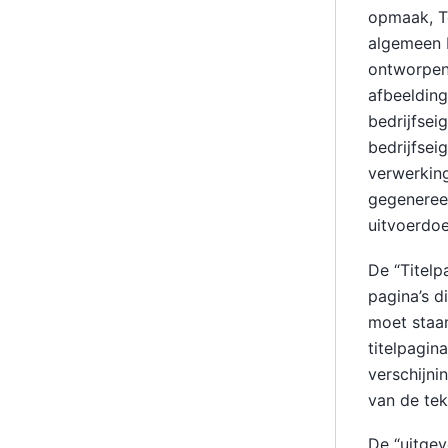
opmaak, Te
algemeen 
ontworpen 
afbeelding
bedrijfsei
bedrijfse
verwerking
gegeneree
uitvoerdo
De “Titelp
pagina’s d
moet staan
titelpagin
verschijni
van de tek
De “uitgev