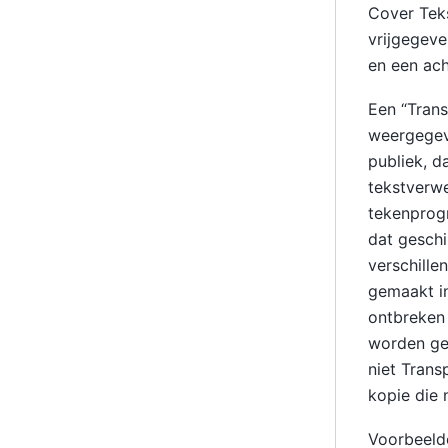
Cover Tek
vrijgegev
en een ac
Een “Trans
weergegeve
publiek, d
tekstverwe
tekenprog
dat geschi
verschille
gemaakt i
ontbreken 
worden ge
niet Trans
kopie die 
Voorbeelde