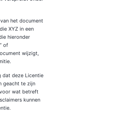
 van het document
 die XYZ in een
die hieronder
” of
document wijzigt,
itie.
 dat deze Licentie
 geacht te zijn
voor wat betreft
isclaimers kunnen
ntie.