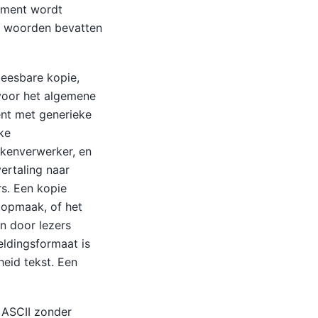
ument wordt
5 woorden bevatten
eesbare kopie,
voor het algemene
ent met generieke
ke
kenverwerker, en
ertaling naar
rs. Een kopie
 opmaak, of het
n door lezers
ldingsformaat is
heid tekst. Een
 ASCII zonder