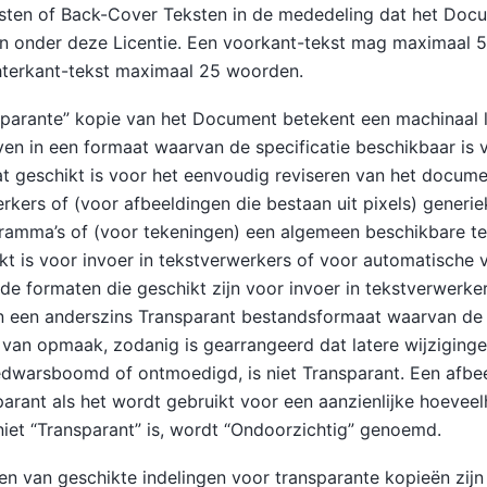
sten of Back-Cover Teksten in de mededeling dat het Doc
en onder deze Licentie. Een voorkant-tekst mag maximaal 
hterkant-tekst maximaal 25 woorden.
parante” kopie van het Document betekent een machinaal l
n in een formaat waarvan de specificatie beschikbaar is 
at geschikt is voor het eenvoudig reviseren van het docum
rkers of (voor afbeeldingen die bestaan uit pixels) generie
ramma’s of (voor tekeningen) een algemeen beschikbare te
kt is voor invoer in tekstverwerkers of voor automatische v
nde formaten die geschikt zijn voor invoer in tekstverwerke
n een anderszins Transparant bestandsformaat waarvan de
van opmaak, zodanig is gearrangeerd dat latere wijziginge
dwarsboomd of ontmoedigd, is niet Transparant. Een afbee
parant als het wordt gebruikt voor een aanzienlijke hoeveel
niet “Transparant” is, wordt “Ondoorzichtig” genoemd.
n van geschikte indelingen voor transparante kopieën zijn