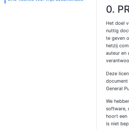
0. 
Het doel v
nuttig doc
te geven o
hetzij com
auteur en 
verantwoor
Deze licen
document z
General Pu
We hebben 
software, 
hoort een 
is niet be