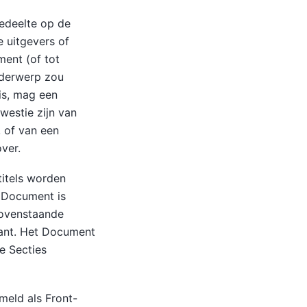
edeelte op de
e uitgevers of
ent (of tot
nderwerp zou
is, mag een
westie zijn van
 of van een
over.
titels worden
t Document is
bovenstaande
iant. Het Document
e Secties
meld als Front-