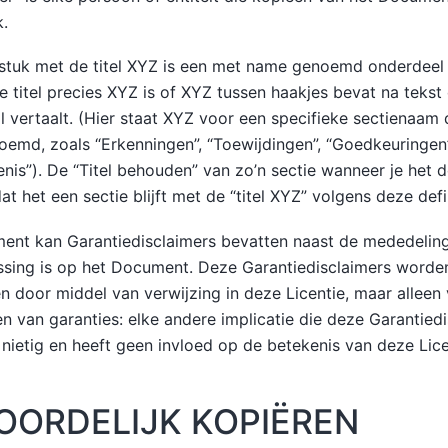
k.
stuk met de titel XYZ is een met name genoemd onderdeel
 titel precies XYZ is of XYZ tussen haakjes bevat na tekst
l vertaalt. (Hier staat XYZ voor een specifieke sectienaam 
emd, zoals “Erkenningen”, “Toewijdingen”, “Goedkeuringen
nis”). De “Titel behouden” van zo’n sectie wanneer je het 
at het een sectie blijft met de “titel XYZ” volgens deze defin
ent kan Garantiedisclaimers bevatten naast de mededeling
sing is op het Document. Deze Garantiedisclaimers worden
door middel van verwijzing in deze Licentie, maar alleen 
en van garanties: elke andere implicatie die deze Garantied
 nietig en heeft geen invloed op de betekenis van deze Lice
OORDELIJK KOPIËREN