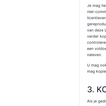
Je mag he
niet-comme
licentieve
gereproduc
van deze L
verder kop
controlere
een voldoe
naleven.
U mag ook 
mag kopie
3. K
Als je ged