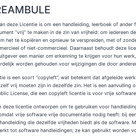
PREAMBULE
an deze Licentie is om een handleiding, leerboek of ander 
ument “vrij” te maken in de zin van vrijheid: om iedereen de 
m het te kopiëren en opnieuw te verspreiden, met of zonder
mercieel of niet-commercieel. Daarnaast behoudt deze lice
uitgever een manier om erkenning te krijgen voor hun werk, 
delijk worden gehouden voor wijzigingen die door anderen
tie is een soort “copyleft”, wat betekent dat afgeleide wer
elf vrij moeten zijn in dezelfde zin. Het is een aanvulling
blic License, die een copyleft licentie is voor vrije software
deze licentie ontworpen om te gebruiken voor handleiding
omdat vrije software vrije documentatie nodig heeft: bij e
handleiding die dezelfde vrijheden biedt als de software. M
perkt tot software handleidingen; ze kan gebruikt worden vo