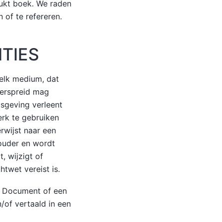
rukt boek. We raden
 of te refereren.
ITIES
 elk medium, dat
verspreid mag
sgeving verleent
erk te gebruiken
rwijst naar een
houder en wordt
t, wijzigt of
twet vereist is.
t Document of een
n/of vertaald in een