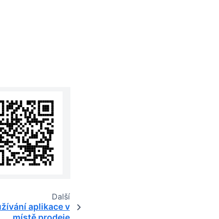
Další
žívání aplikace v
místě prodeje