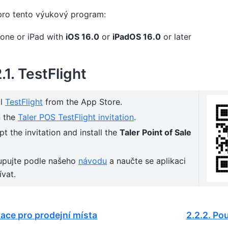
pro tento výukový program:
hone or iPad with
iOS 16.0
or
iPadOS 16.0
or later
2.1.
TestFlight
ll
TestFlight
from the App Store.
 the
Taler POS TestFlight invitation
.
t the invitation and install the
Taler Point of Sale
upujte podle našeho
návodu
a naučte se aplikaci
vat.
kace pro prodejní místa
2.2.2.
Pou