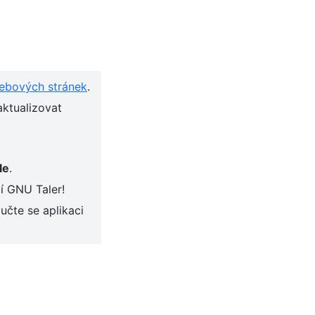
webových stránek
.
aktualizovat
le
.
í GNU Taler!
učte se aplikaci