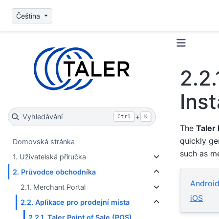
Čeština
2.2.
Inst
Vyhledávání
+
Ctrl
K
The
Taler 
quickly ge
Domovská stránka
such as me
1. Uživatelská příručka
2. Průvodce obchodníka
Androi
2.1. Merchant Portal
iOS
2.2. Aplikace pro prodejní místa
2.2.1. Taler Point of Sale (POS)