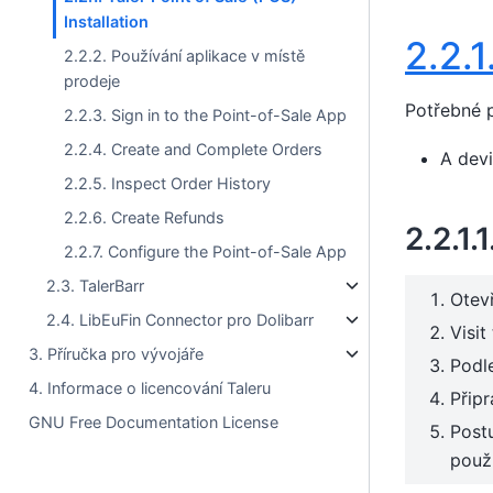
Installation
2.2.1
2.2.2. Používání aplikace v místě
prodeje
Potřebné 
2.2.3. Sign in to the Point-of-Sale App
2.2.4. Create and Complete Orders
A dev
2.2.5. Inspect Order History
2.2.6. Create Refunds
2.2.1.1
2.2.7. Configure the Point-of-Sale App
2.3. TalerBarr
Otev
2.4. LibEuFin Connector pro Dolibarr
Visit
3. Příručka pro vývojáře
Podle
4. Informace o licencování Taleru
Připr
GNU Free Documentation License
Post
použí