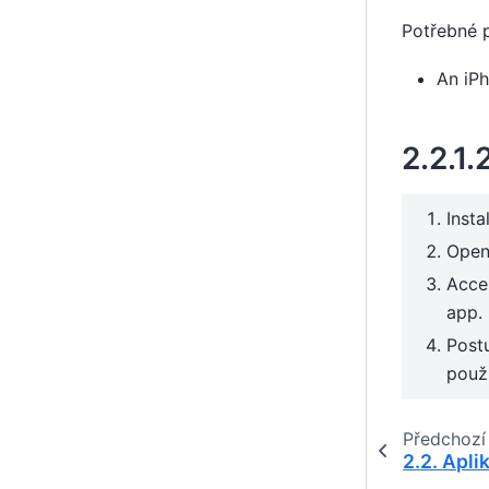
Potřebné 
An iP
2.2.1.
Insta
Open
Accep
app.
Post
použí
Předchozí
2.2.
Apli