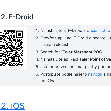
1.2.
F-Droid
Nainstalujte si F-Droid z
oficiálních 
Otevřete aplikaci F-Droid a nechte ji 
seznam úložišť.
Search for “
Taler Merchant POS
”.
Nainstalujte aplikaci
Taler Point of Sa
Jste připraveni přijímat platby pomoc
Postupujte podle našeho
návodu
a na
používat.
.2.
iOS