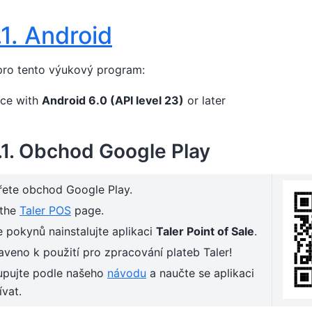
.1.
Android
pro tento výukový program:
ice with
Android 6.0 (API level 23)
or later
.1.
Obchod Google Play
řete obchod Google Play.
 the
Taler POS
page.
 pokynů nainstalujte aplikaci
Taler Point of Sale
.
aveno k použití pro zpracování plateb Taler!
upujte podle našeho
návodu
a naučte se aplikaci
vat.