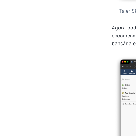
Taler S
Agora pode
encomenda
bancária e