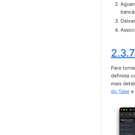
Aguard
bancár
Deixar
Associ
2.3.7
Para torna
definida c
mais deta
do Taler
e