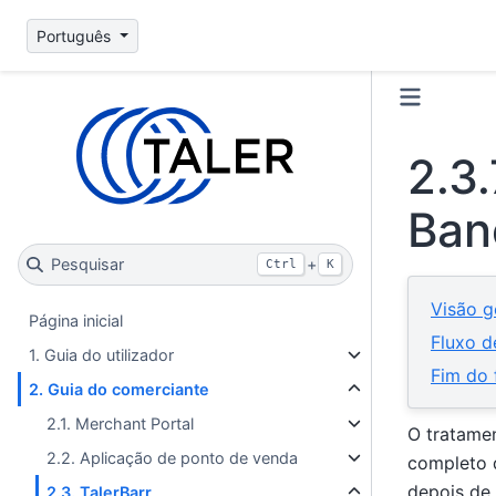
Português
2.3.
Ban
Pesquisar
+
Ctrl
K
Visão g
Página inicial
Fluxo 
1. Guia do utilizador
Fim do 
2. Guia do comerciante
2.1. Merchant Portal
O tratamen
2.2. Aplicação de ponto de venda
completo 
depois de 
2.3. TalerBarr