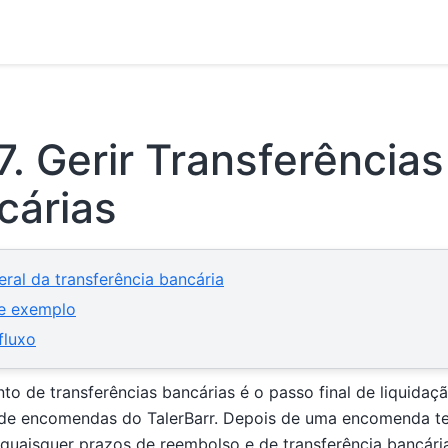
7.
Gerir Transferências
cárias
eral da transferência bancária
de exemplo
fluxo
to de transferências bancárias é o passo final de liquidaç
de encomendas do TalerBarr. Depois de uma encomenda ter
quaisquer prazos de reembolso e de transferência bancári