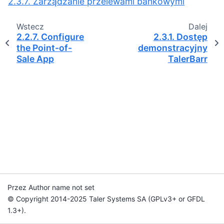
2.3.7. Zarządzanie przelewami bankowymi
Wstecz
Dalej
2.2.7.
Configure
2.3.1.
Dostęp
the Point-of-
demonstracyjny
Sale App
TalerBarr
Przez Author name not set
© Copyright 2014-2025 Taler Systems SA (GPLv3+ or GFDL
1.3+).