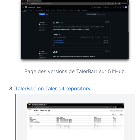
Page des versions de TalerBarr sur GitHub.
TalerBarr on Taler git repository